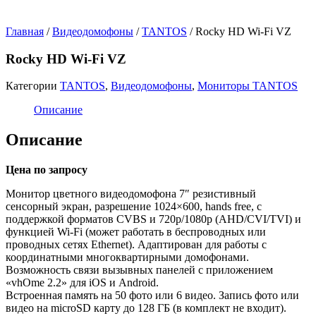
Главная
/
Видеодомофоны
/
TANTOS
/ Rocky HD Wi-Fi VZ
Rocky HD Wi-Fi VZ
Категории
TANTOS
,
Видеодомофоны
,
Мониторы TANTOS
Описание
Описание
Цена по запросу
Монитор цветного видеодомофона 7″ резистивный
сенсорный экран, разрешение 1024×600, hands free, с
поддержкой форматов CVBS и 720p/1080p (AHD/CVI/TVI) и
функцией Wi-Fi (может работать в беспроводных или
проводных сетях Ethernet). Адаптирован для работы с
координатными многоквартирными домофонами.
Возможность связи вызывных панелей с приложением
«vhOme 2.2» для iOS и Android.
Встроенная память на 50 фото или 6 видео. Запись фото или
видео на microSD карту до 128 ГБ (в комплект не входит).