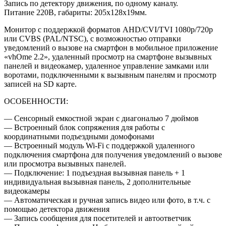
Запись по детектору движения, по одному каналу.
Питание 220В, габариты: 205х128х19мм.
Монитор с поддержкой форматов AHD/CVI/TVI 1080р/720p
или CVBS (PAL/NTSC), с возможностью отправки
уведомлений о вызове на смартфон в мобильное приложение
«vhOme 2.2», удаленный просмотр на смартфоне вызывных
панелей и видеокамер, удаленное управление замками или
воротами, подключенными к вызывным панелям и просмотр
записей на SD карте.
ОСОБЕННОСТИ:
— Сенсорный емкостной экран с диагональю 7 дюймов
— Встроенный блок сопряжения для работы с
координатными подъездными домофонами
— Встроенный модуль Wi-Fi с поддержкой удаленного
подключения смартфона для получения уведомлений о вызове
или просмотра вызывных панелей.
— Подключение: 1 подъездная вызывная панель + 1
индивидуальная вызывная панель, 2 дополнительные
видеокамеры
— Автоматическая и ручная запись видео или фото, в т.ч. с
помощью детектора движения
— Запись сообщения для посетителей и автоответчик