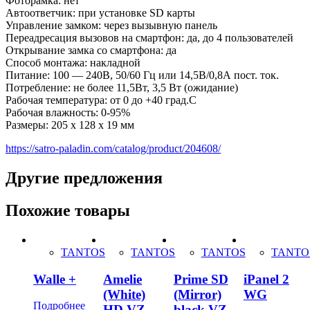
Фоторамка: нет
Автоответчик: при установке SD карты
Управление замком: через вызывную панель
Переадресация вызовов на смартфон: да, до 4 пользователей
Открывание замка со смартфона: да
Способ монтажа: накладной
Питание: 100 — 240В, 50/60 Гц или 14,5В/0,8А пост. ток.
Потребление: не более 11,5Вт, 3,5 Вт (ожидание)
Рабочая температура: от 0 до +40 град.С
Рабочая влажность: 0-95%
Размеры: 205 х 128 х 19 мм
https://satro-paladin.com/catalog/product/204608/
Другие предложения
Похожие товары
TANTOS
TANTOS
TANTOS
TANTO
Walle +
Amelie
Prime SD
iPanel 2
(White)
(Mirror)
WG
Подробнее
HD VZ
black VZ