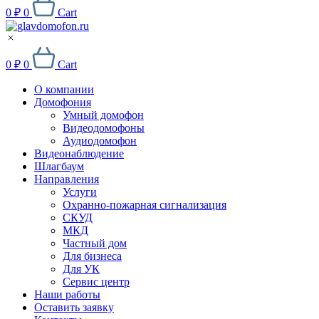
0
₽
0
Cart
0
₽
0
Cart
О компании
Домофония
Умный домофон
Видеодомофоны
Аудиодомофон
Видеонаблюдение
Шлагбаум
Направления
Услуги
Охранно-пожарная сигнализация
СКУД
МКД
Частный дом
Для бизнеса
Для УК
Сервис центр
Наши работы
Оставить заявку