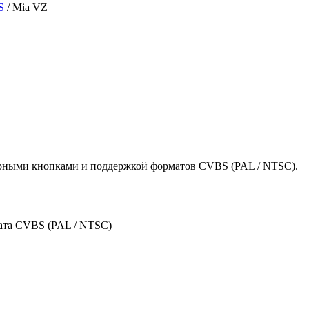
S
/ Mia VZ
рными кнопками и поддержкой форматов CVBS (PAL / NTSC).
ата CVBS (PAL / NTSC)