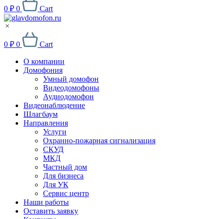
0
₽
0
Cart
0
₽
0
Cart
О компании
Домофония
Умный домофон
Видеодомофоны
Аудиодомофон
Видеонаблюдение
Шлагбаум
Направления
Услуги
Охранно-пожарная сигнализация
СКУД
МКД
Частный дом
Для бизнеса
Для УК
Сервис центр
Наши работы
Оставить заявку