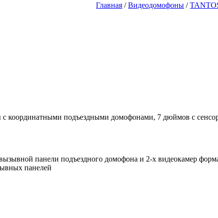
Главная
/
Видеодомофоны
/
TANTO
 с координатными подъездными домофонами, 7 дюймов с сенсо
вызывной панели подъездного домофона и 2-х видеокамер форм
зывных панелей