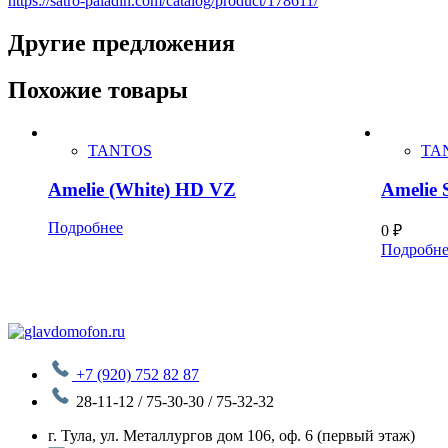
https://satro-paladin.com/catalog/product/178611/
Другие предложения
Похожие товары
TANTOS
TA
Amelie (White) HD VZ
Amelie 
Подробнее
0
₽
Подробне
+7 (920) 752 82 87
28-11-12 / 75-30-30 / 75-32-32
г. Тула, ул. Металлургов дом 106, оф. 6 (первый этаж)